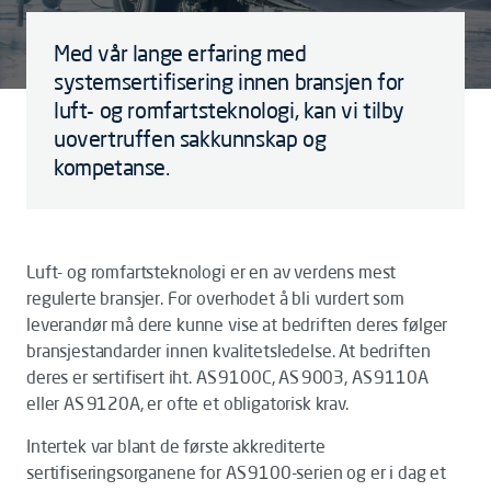
Med vår lange erfaring med
systemsertifisering innen bransjen for
luft- og romfartsteknologi, kan vi tilby
uovertruffen sakkunnskap og
kompetanse.
Luft- og romfartsteknologi er en av verdens mest
regulerte bransjer. For overhodet å bli vurdert som
leverandør må dere kunne vise at bedriften deres følger
bransjestandarder innen kvalitetsledelse. At bedriften
deres er sertifisert iht. AS 9100C, AS 9003, AS 9110A
eller AS 9120A, er ofte et obligatorisk krav.
Intertek var blant de første akkrediterte
sertifiseringsorganene for AS 9100-serien og er i dag et