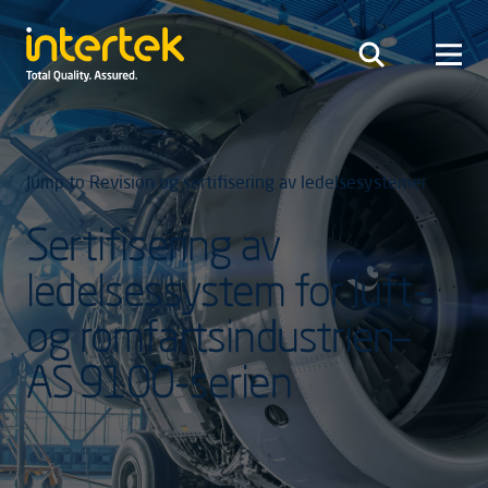
Jump to Revision og sertifisering av ledelsesystemer
Sertifisering av
ledelsessystem for luft-
og romfartsindustrien–
AS 9100-serien